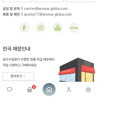
상담 및 문의
|
center@aroma-globa.com
제휴 및 제안
|
aroma77@aroma-globa.com
전국 매장안내
공식수입원이 인증한 정품 취급 매장에서
직접 시향하고 구매하세요!
찾아보기
0
회사소개
브랜드소개
이용약관
개인정보취급방침
매장안내
오시는 길
아로마글로바
대표 : 전상호
사업자번호 : 220-81-99275
통신판매업신고 : 2014-충북충주-167
사업자정보확인