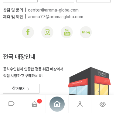
상담 및 문의
|
center@aroma-globa.com
제휴 및 제안
|
aroma77@aroma-globa.com
전국 매장안내
공식수입원이 인증한 정품 취급 매장에서
직접 시향하고 구매하세요!
찾아보기
0
회사소개
브랜드소개
이용약관
개인정보취급방침
매장안내
오시는 길
아로마글로바
대표 : 전상호
사업자번호 : 220-81-99275
통신판매업신고 : 2014-충북충주-167
사업자정보확인