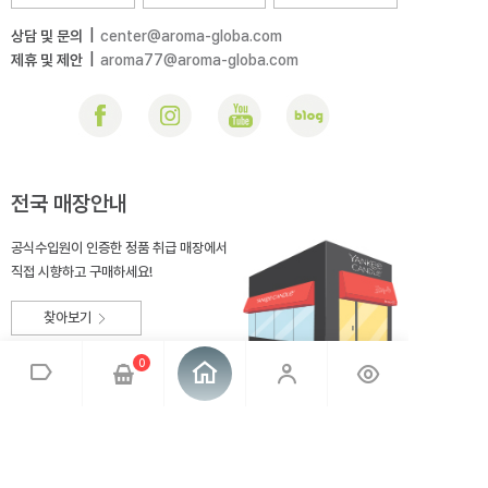
상담 및 문의
|
center@aroma-globa.com
제휴 및 제안
|
aroma77@aroma-globa.com
전국 매장안내
공식수입원이 인증한 정품 취급 매장에서
직접 시향하고 구매하세요!
찾아보기
0
회사소개
브랜드소개
이용약관
개인정보취급방침
매장안내
오시는 길
아로마글로바
대표 : 전상호
사업자번호 : 220-81-99275
통신판매업신고 : 2014-충북충주-167
사업자정보확인