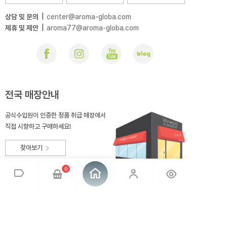
상담 및 문의
|
center@aroma-globa.com
제휴 및 제안
|
aroma77@aroma-globa.com
전국 매장안내
공식수입원이 인증한 정품 취급 매장에서
직접 시향하고 구매하세요!
찾아보기
0
회사소개
브랜드소개
이용약관
개인정보취급방침
매장안내
오시는 길
아로마글로바
대표 : 전상호
사업자번호 : 220-81-99275
통신판매업신고 : 2014-충북충주-167
사업자정보확인