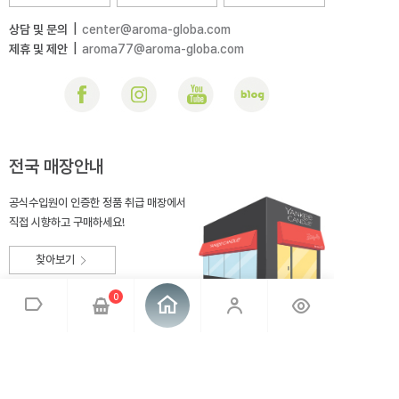
상담 및 문의
|
center@aroma-globa.com
제휴 및 제안
|
aroma77@aroma-globa.com
전국 매장안내
공식수입원이 인증한 정품 취급 매장에서
직접 시향하고 구매하세요!
찾아보기
0
회사소개
브랜드소개
이용약관
개인정보취급방침
매장안내
오시는 길
아로마글로바
대표 : 전상호
사업자번호 : 220-81-99275
통신판매업신고 : 2014-충북충주-167
사업자정보확인