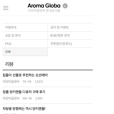
이용안내
공지 및 이벤트
상담 및 문의
B2B/특판 문의
FAQ
쿠폰존(다운로드)
리뷰
리뷰
집들이 선물로 추천하는 오션에어
아로마글로바
10-19
1,323
정품 양키캔들 디퓨저 구매 후기
아로마글로바
09-16
1,361
차량용 방향제는 역시 양키캔들!