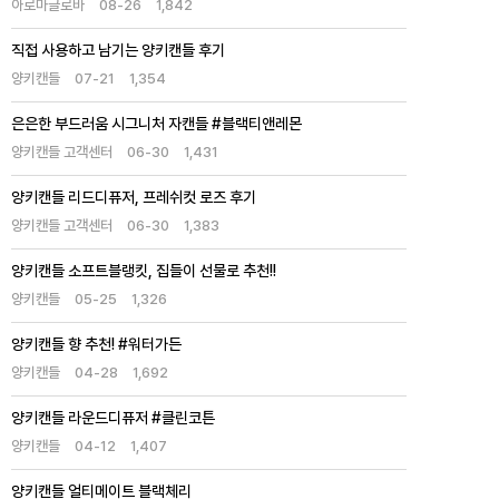
아로마글로바
08-26
1,842
직접 사용하고 남기는 양키캔들 후기
양키캔들
07-21
1,354
은은한 부드러움 시그니처 자캔들 #블랙티앤레몬
양키캔들 고객센터
06-30
1,431
양키캔들 리드디퓨저, 프레쉬컷 로즈 후기
양키캔들 고객센터
06-30
1,383
양키캔들 소프트블랭킷, 집들이 선물로 추천!!
양키캔들
05-25
1,326
양키캔들 향 추천! #워터가든
양키캔들
04-28
1,692
양키캔들 라운드디퓨저 #클린코튼
양키캔들
04-12
1,407
양키캔들 얼티메이트 블랙체리