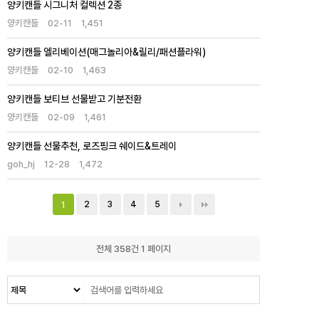
양키캔들 시그니처 컬렉션 2종
양키캔들
02-11
1,451
양키캔들 엘리베이션(매그놀리아&릴리/패션플라워)
양키캔들
02-10
1,463
양키캔들 보티브 선물받고 기분전환
양키캔들
02-09
1,461
양키캔들 선물추천, 로즈핑크 쉐이드&트레이
goh_hj
12-28
1,472
2
3
4
5
1
전체 358건
1 페이지