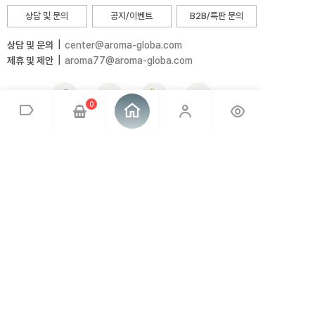
상담 및 문의
공지/이벤트
B2B/특판 문의
상담 및 문의
|
center@aroma-globa.com
제휴 및 제안
|
aroma77@aroma-globa.com
0
전국 매장안내
공식수입원이 인증한 정품 취급 매장에서
직접 시향하고 구매하세요!
찾아보기
회사소개
브랜드소개
이용약관
개인정보취급방침
매장안내
오시는 길