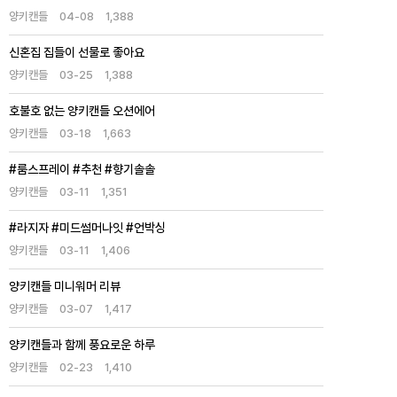
양키캔들
04-08
1,388
신혼집 집들이 선물로 좋아요
양키캔들
03-25
1,388
호불호 없는 양키캔들 오션에어
양키캔들
03-18
1,663
#룸스프레이 #추천 #향기솔솔
양키캔들
03-11
1,351
#라지자 #미드썸머나잇 #언박싱
양키캔들
03-11
1,406
양키캔들 미니워머 리뷰
양키캔들
03-07
1,417
양키캔들과 함께 풍요로운 하루
양키캔들
02-23
1,410